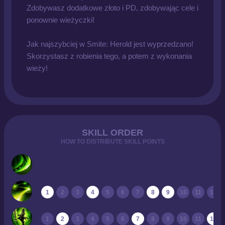
Zdobywasz dodatkowe złoto i PD, zdobywając cele i
ponownie wieżyczki!
Jak najszybciej w Smite: Herold jest wyprzedzano!
Skorzystasz z robienia tego, a potem z wykonania
wieży!
SKILL ORDER
HOW TO DISTRIBUTE SKILL POINTS
1
2
3
4
5
6
7
8
9
10
11
12
1
2
3
4
5
6
7
8
9
10
11
12