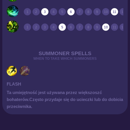
1
2
3
4
5
6
7
8
9
10
11
12
1
2
3
4
5
6
7
8
9
10
11
12
SUMMONER SPELLS
WHEN TO TAKE WHICH SUMMONERS
FLASH
Ta umiejętność jest używana przez większoszć
bohaterów.Często przydaje się do ucieczki lub do dobicia
przeciwnika.