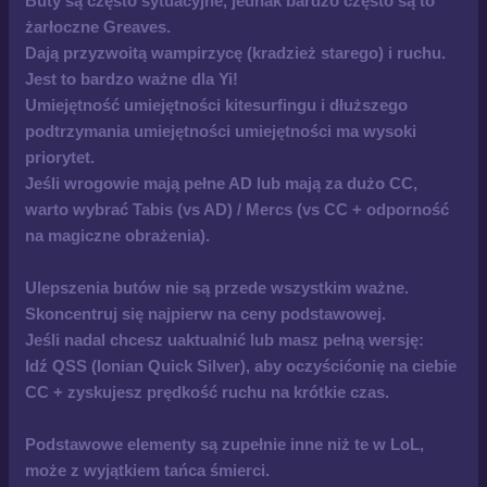
Buty są często sytuacyjne, jednak bardzo często są to
żarłoczne Greaves.
Dają przyzwoitą wampirzycę (kradzież starego) i ruchu.
Jest to bardzo ważne dla Yi!
Umiejętność umiejętności kitesurfingu i dłuższego
podtrzymania umiejętności umiejętności ma wysoki
priorytet.
Jeśli wrogowie mają pełne AD lub mają za dużo CC,
warto wybrać Tabis (vs AD) / Mercs (vs CC + odporność
na magiczne obrażenia).
Ulepszenia butów nie są przede wszystkim ważne.
Skoncentruj się najpierw na ceny podstawowej.
Jeśli nadal chcesz uaktualnić lub masz pełną wersję:
Idź QSS (Ionian Quick Silver), aby oczyścićonię na ciebie
CC + zyskujesz prędkość ruchu na krótkie czas.
Podstawowe elementy są zupełnie inne niż te w LoL,
może z wyjątkiem tańca śmierci.