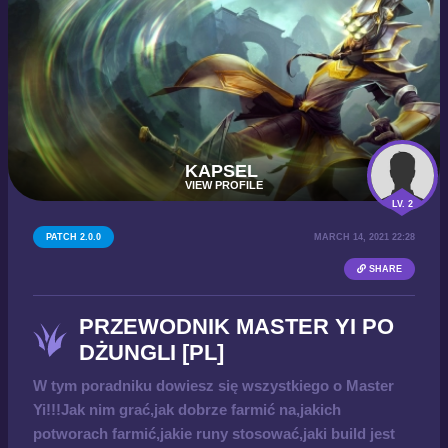
KAPSEL
VIEW PROFILE
LV. 2
PATCH 2.0.0
MARCH 14, 2021 22:28
SHARE
PRZEWODNIK MASTER YI PO
DŻUNGLI [PL]
W tym poradniku dowiesz się wszystkiego o Master
Yi!!!Jak nim grać,jak dobrze farmić na,jakich
potworach farmić,jakie runy stosować,jaki build jest