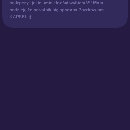
najlepszy,i jakie umiejętności wybierać!!! Mam
nadzieję że poradnik się spodoba.Pozdrawiam
KAPSEL ;).