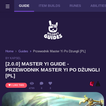
GUIDE
ITEM BUILDS
RUNES
ABILITI
Wild Rift on PC or Mac
DOWNLOAD
Home
Guides
Przewodnik Master Yi Po Dżungli [PL]
BY KAPSEL
[2.0.0] MASTER YI GUIDE -
PRZEWODNIK MASTER YI PO DŻUNGLI
[PL]
I LIKE THIS
4795
0
3